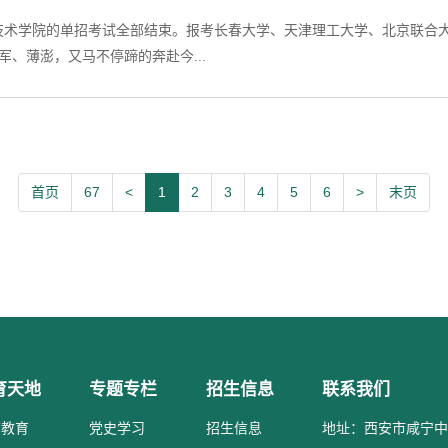
州工程技术学院的单招考试全部结束。报考长春大学、天津理工大学、北京联
、薄澎，又马不停蹄的奔赴今...
首页
67
<
1
2
3
4
5
6
>
末页
育天地
专题专栏
招生信息
联系我们
育教育
党史学习
招生信息
地址：西安市咸宁中