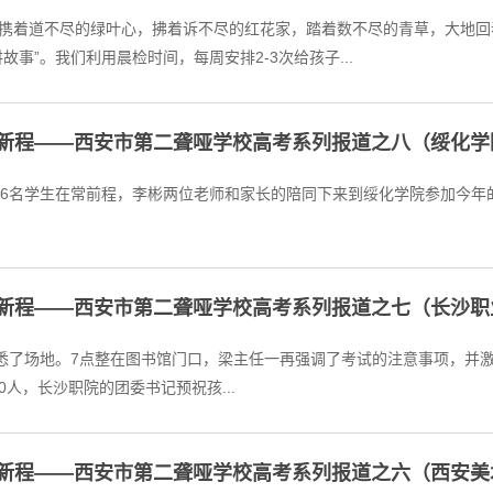
携着道不尽的绿叶心，拂着诉不尽的红花家，踏着数不尽的青草，大地回
事”。我们利用晨检时间，每周安排2-3次给孩子...
启新程——西安市第二聋哑学校高考系列报道之八（绥化学
在常前程，李彬两位老师和家长的陪同下来到绥化学院参加今年的单招考试。 往届毕业学生们非
启新程——西安市第二聋哑学校高考系列报道之七（长沙职
了场地。7点整在图书馆门口，梁主任一再强调了考试的注意事项，并激励大家一鼓
0人，长沙职院的团委书记预祝孩...
启新程——西安市第二聋哑学校高考系列报道之六（西安美