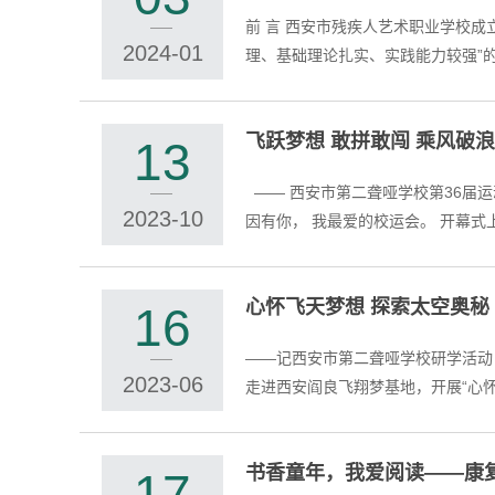
前 言 西安市残疾人艺术职业学校成立于1993年，是西安市教育局直属的一所公办中等职业学校。学校设有工艺美术专业1个。 学校以培养“思想品德高尚、知识结构合
2024-01
理、基础理论扎实、实践能力较强”的
飞跃梦想 敢拼敢闯 乘风破浪
13
—— 西安市第二聋哑学校第36届运动会圆满落幕！ 秋高气爽，丹桂飘香， 西安市第二聋哑学校秋季运动会， 与十月和煦的阳光如约而至。 这个秋天别样的惊艳， 只
2023-10
心怀飞天梦想 探索太空奥秘
16
——记西安市第二聋哑学校研学活动 为增强学生科技创新素养和实践动手能力，了解中国航空发展史和航空科技文化。2023年6月15日，西安市第二聋哑学校学
2023-06
书香童年，我爱阅读——康
17