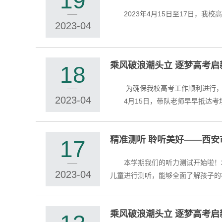
19
2023-04
乘风破浪潮头立 逐梦高考
18
为确保我校高考工作顺利进行，帮助考生调整心态、从容应考，2023年4月13日徐文老师及郭曼老师带领11名学子奔赴浙江特殊教育职业学院开启逐梦之旅。
2023-04
4月15日，带队老师早早抵达考场考
精准测听 聆听美好——西
17
本学期我们的听力测试开始啦！2023
2023-04
儿童进行测听，能够全面了解孩子的裸
乘风破浪潮头立 逐梦高考