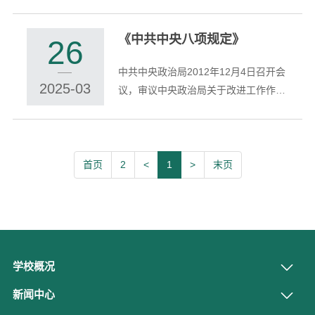
定》，制定如下实施细则： 一、改进调
查研究 1.注重实际效果。安排中央政治
《中共中央八项规定》
局委员(含中央政治局常委，下同)到
26
中共中央政治局2012年12月4日召开会
2025-03
议，审议中央政治局关于改进工作作
风、密切联系群众的八项规定。 一、中
央政治局全体同志要改进调查研究，到
基层调研要深入了解真实情况，总结经
验
首页
2
<
1
>
末页
学校概况
新闻中心