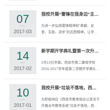
照学校教导处的安排和指导，我校数学
教研组开展了一次学生学具制作展示活
我校开展“雷锋在我身边”主题教育周活动
动。 本次活动以“我的学具我来做，我
07
们一起来动手”为主题，以制作...
为进一步弘扬雷锋精神和“奉献、友
2017-03
爱、互助、进步”的志愿精神，让学生
树立正确的世界观、人生观、价值观，
弘扬中华传统美德，自2017年2月27日
新学期开学典礼暨第一次升旗仪式
至3月5日，在我校开展“雷锋在我身边”
14
主题教育周系列活动，具体包括：
2月13日早晨，西安市第二聋哑学校
（一）“让雷...
2017-02
2016-2017学年度第二学期开学典礼暨
第一次升旗仪式在学校操场隆重举行。
在庄严的国歌声中，全体师生肃立注
我校开展“垃圾不落地，西安更美丽， 小手拉大手，文明一起走”活动
目，注视着国旗冉冉升起。我校的特色
10
项目手语国歌激昂有力，学生精神面貌
为积极响应《西安市教育局办公室关于
昂扬向...
2017-01
开展全市教育系统“垃圾不落地，西安