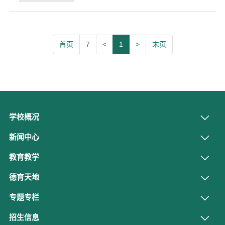
更美丽，小手拉大手，文明一起走”主
题教育实践活动的通知》（市教办发
〔2016〕483号）文件精神。动员全体
师生从身边小事做起，自觉养成文明卫
首页
7
<
1
>
末页
生习惯，共同营造...
学校概况
新闻中心
教育教学
德育天地
专题专栏
招生信息