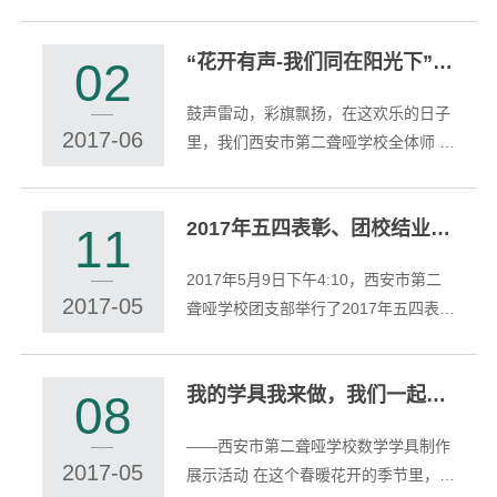
重阳节，为了弘扬学生尊老敬老、爱老
助老的传统美德，我校德育处在重阳节
“花开有声-我们同在阳光下”——欢庆六一活动通讯稿
来临之际，积极组织各班开展了关于重
02
阳节的主题班会活动。 此次班...
鼓声雷动，彩旗飘扬，在这欢乐的日子
2017-06
里，我们西安市第二聋哑学校全体师 生
又迎来了孩子们的盛大节日——六一儿
童节。 今年的六一节是不平常的， 因
2017年五四表彰、团校结业暨新团员入团仪式
为和孩子们共同欢庆的不只是全体老师
11
和各位家长，还有来自中铁十七局第二
2017年5月9日下午4:10，西安市第二
工程有...
2017-05
聋哑学校团支部举行了2017年五四表
彰、团校结业仪式暨新团员入团仪式。
西安市教育局团委王丽琼书记莅临我校
我的学具我来做，我们一起来动手
参加了本次活动，并为我校“西安青年
08
五四奖章提名奖”获奖者马征同志颁发
——西安市第二聋哑学校数学学具制作
了荣誉证书。在...
2017-05
展示活动 在这个春暖花开的季节里，按