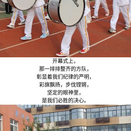
开幕式上，
那一排排整齐的方队，
彰显着我们纪律的严明，
彩旗飘扬，步伐铿锵，
坚定的眼神里，
是我们必胜的决心。