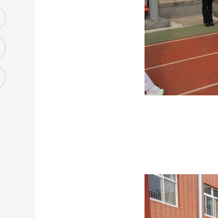
篇
列
篇