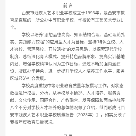
前
言
西安市残疾人艺术职业学校成立于
1
993
年，是西安市教
育局直属的一所公办中等职业学校。学校设有工艺美术专业
1
个。
学校以培养
“思想品德高尚、知识结构合理、基础理论扎
实、实践能力较强”的应用型人才为目标，坚持“特色立校、人
才兴校、管理强校、开放活校”的发展思路，以探索现代学校
制度、总结深化育人模式、提升特色品牌形象、提高实训基地
内涵、增强学校精神认同为工作目标，通过不断加强内涵建
设，凝练办学特色，进一步提升学校人才培养工作水平，服务
区域经济社会发展。
学校高度重视中等职业教育质量年报撰写工作，对状态
数据进行挖掘、分析，从学校基本情况、人才培养、服务贡
献、文化传承、国际合作、产教融合、发展保障和面临挑战等
八个不分对学校人才培养的总体情况做了介绍，继而形成《西
安市残疾人艺术职业学校质量报告（
2
023年）》，如实反映了
我校年度教育质量状况。