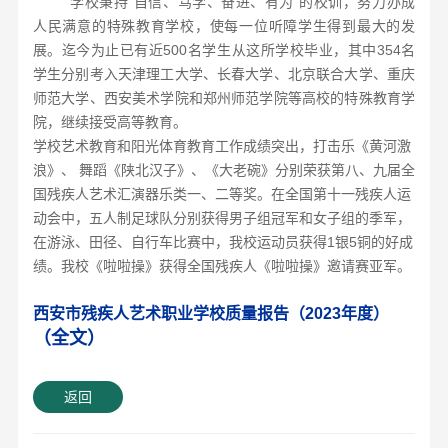
学校秉持
“自信、笃学、奋进、有为”的校训，努力办成
人民满意的特殊教育学校，使每一位听障学生得到最大的发
展。迄今为止已有近500名学生从这所学校毕业，其中3
54名
学生分别考入天津理工大学、长春大学、北京联合大学、重庆
师范大学、西安美术学院和郑州师范学院等高校的特殊教育学
院，继续接受高等教育。
学校艺术教育和阳光体育教育工作成绩突出，打击乐《黄河激
浪》、
舞蹈《陕北汉子》、《大老碗》分别荣获第八、九届全
国残疾人艺术汇演器乐类一、二等奖。在全国第十一残疾人运
动会中，五人制足球队分别获得男子组冠军和女子组的季军，
在游泳、田径、自行车比赛中，我校运动员获得
1银5铜的好成
绩。我校《啦啦操》获得全国残疾人《啦啦操》邀请赛亚军。
西安市残疾人艺术职业学校质量报告（2023年度）
（全文）
返回