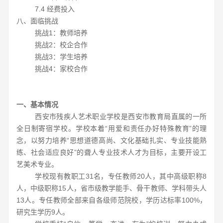
7.4
经费投入
八、面临挑战
挑战
1：教师培养
挑战
2：校企合作
挑战
3：学生培养
挑战
4：家校合作
一、基本情况
西安市残疾人艺术职业学校是西安市教育局直属的一所
全日制寄宿学校。学校本着
“用爱和责任办好特殊教育”的理
念，以努力培养“思想道德高尚、文化基础扎实、专业技能熟
练、社会适应良好”的聋人专业技术人才为目标，主要开设工
艺美术专业。
学校现有教职工
3
1
名，专任教师
2
0人，其中高级职称8
人，中级职称
1
5
人，省市级教学能手、骨干教师、学科带头人
1
3
人。专任教师全部来自各级师范院校，学历达标率
100%，
研究生学历
9人。