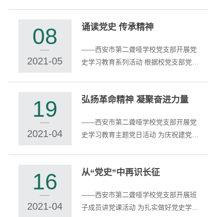
育，激励全校党员学习党史、缅怀先
烈、鼓舞干劲，奋力拼搏的意志和坚定
诵读党史 传承精神
信念。2021年5月13日下午，学校召开
08
党员大会，继续开展班子成员讲党课学
——西安市第二聋哑学校党支部开展党
习。王晓芳副...
2021-05
史学习教育系列活动 根据校党支部党史
学习教育方案安排，4月29日下午，我
校组织全体党员以党小组为单位，召开
弘扬革命精神 凝聚奋进力量
了党史学习诵读研讨交流会。 行政后勤
19
党小组成员，以《论中国共产党历
——西安市第二聋哑学校党支部开展党
史》、《中国共产党...
2021-04
史学习教育主题党日活动 为庆祝建党
100周年，认真贯彻落实习近平总书记
在党史学习教育动员大会上的重要讲话
从“党史”中再识长征
精神，扎实开展党史学习教育。4月15
16
日下午，在校党支部的带领下，全体党
——西安市第二聋哑学校党支部开展班
员前往八路...
2021-04
子成员讲党课活动 为扎实做好党史学习