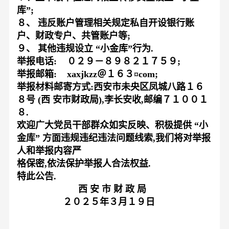
库
”;
８、
违反账户管理相关规定私自开设银行账
户
、
财政专
户
、
共管账户等
;
９、
其他违规设立
“
小金库
”
行为
.
举报电话
:
０２９－８９８２１７５９
;
举报邮箱
:
xaxjkzz＠１６３¤com
;
举报材料邮寄方式
:
西安市未央区凤城八路
１６
８
号
(
西
安市财政局
),
李长安收
,
邮编
７１００１
８
.
欢迎广大党员干部群众如实反映
、
积极提供
“
小
金库
”
方面违规违纪违法问题线索
,
我们将对举报
人和举报内容严
格保密
,
依法保护举报人合法权益
.
特此公告
.
西 安 市 财 政 局
２０２５
年
３
月
１９
日