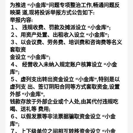
为推进
“
小金库
”
问题专项整治工作
,
畅通问题反
映渠
道
,
现将投诉举报方式公告如下
:
举报内容
:
１、
违规收费
、
罚款及摊派设立
“
小金库
”;
２、
用资产处置
、
出租收入设立
“
小金库
”;
３、
以会议费
、
劳务费
、
培训费和咨询费等名义
套取资
金设立
“
小金库
”;
４、
经营收入未纳入规定账户核算设立
“
小金
库
”;
５、
虚列支出转出资金设立
“
小金库
”,
特别是以
虚列支
出
、
签订阴阳合同等方式套取资金
,
设置
外部
“
小金库
”,
钱款存放于外部企业或个人处
,
由其代付违规吃
喝
、
送礼等
费用
;
６、
以假发票等非法票据骗取资金设立
“
小金
库
”;
７、
上下级单位之间相互转移资金设立
“
小金